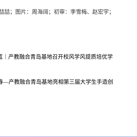
喆喆；图片：周海阔；初审：李雪梅、赵宏宇；
深蓝｜产教融合青岛基地召开校风学风提质培优学
青春—产教融合青岛基地亮相第三届大学生手造创