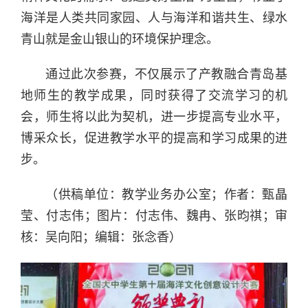
海洋是人类共同家园、人与海洋和谐共生、绿水
青山就是金山银山的环境保护理念
。
通过此次
参赛，不仅展示了产教融合青岛基
地师生的教学成果，同时获得了
交流学习
的机
会
，
师生将以此为契机，进一步提高专业水平，
博采众长，促进教学水平
的提高和学习成果
的
进
步
。
（供稿单位：教学业务办公室；作者：甄晶
莹、付志伟；图片：付志伟、魏冉、张昀祺；审
核：吴向阳；编辑：张念香）