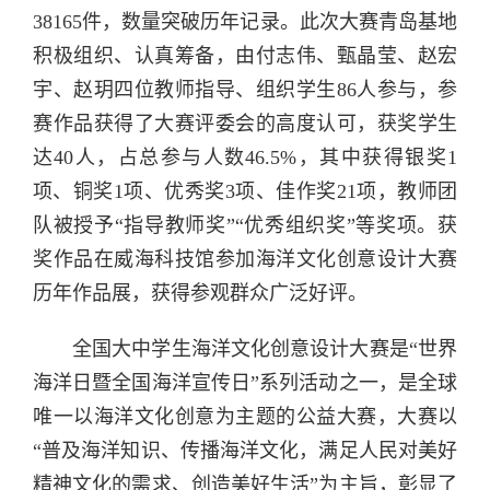
38165件，数量突破历年记录。此次大赛青岛基地
积极组织、认真筹备
，
由
付志伟、甄晶莹、
赵宏
宇、赵玥四
位教师
指导、
组织学生
86人参与
，
参
赛作品获得了大赛评委会的高度认可，获奖学生
达
40人，占总参与人数46.5%，
其中获得
银奖
1
项
、
铜奖
1项
、
优秀奖
3项
、
佳作奖
21项，教师团
队被授予“指导教师奖
”“
优秀组织奖
”等奖项。获
奖作品在威海科技馆参加海洋文化创意设计大赛
历年作品展，获得参观群众广泛好评。
全国大中学生海洋文化创意设计大赛是
“世界
海洋日暨全国海洋宣传日”系列活动之一，是全球
唯一以海洋文化创意为主题的公益大赛，大赛以
“普及海洋知识、传播海洋文化，满足人民对美好
精神文化的需求、创造美好生活”为主旨，彰显了