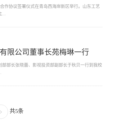
业合作协议签署仪式在青岛西海岸新区举行。山东工艺
..
有限公司董事长苑梅琳一行
划部部长张晓蕾、影视投资部副部长于秋贝一行到我校
.
共5条