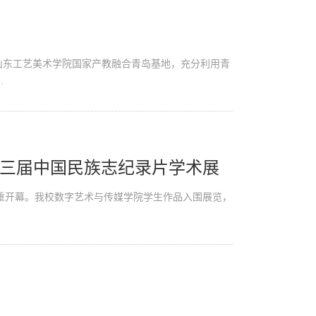
托山东工艺美术学院国家产教融合青岛基地，充分利用青
.
三届中国民族志纪录片学术展
隆重开幕。我校数字艺术与传媒学院学生作品入围展览，